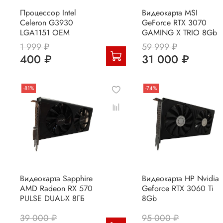
Процессор Intel
Видеокарта MSI
Celeron G3930
GeForce RTX 3070
LGA1151 OEM
GAMING X TRIO 8Gb
1 999 ₽
59 999 ₽
400 ₽
31 000 ₽
-81%
-74%
Видеокарта Sapphire
Видеокарта HP Nvidia
AMD Radeon RX 570
Geforce RTX 3060 Ti
PULSE DUAL-X 8ГБ
8Gb
39 000 ₽
95 000 ₽