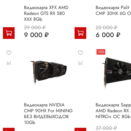
Видеокарта XFX AMD
Видеокарта Palit
Radeon GTS RX 580
CMP 30HX 6G 
XXX 8Gb
29 000 ₽
22 000 ₽
9 000 ₽
6 000 ₽
-76%
Видеокарта NVIDIA
Видеокарта Sapp
CMP 90HX For MINING
AMD Radeon RX 
БЕЗ ВИДЕВЫХОДОВ
NITRO+ OC 8Gb
10Gb
37 000 ₽