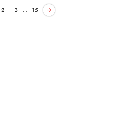
2
3
15
…