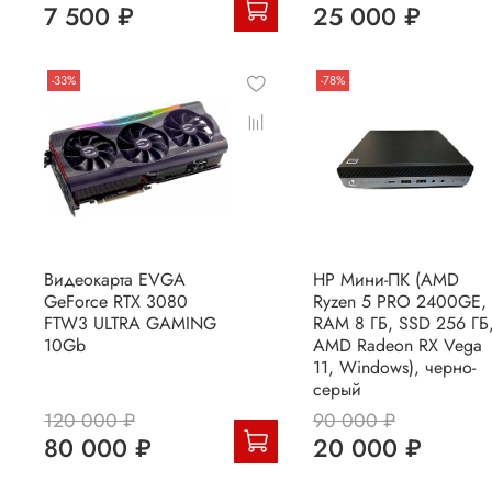
7 500 ₽
25 000 ₽
-33%
-78%
Видеокарта EVGA
HP Мини-ПК (AMD
GeForce RTX 3080
Ryzen 5 PRO 2400GE,
FTW3 ULTRA GAMING
RAM 8 ГБ, SSD 256 ГБ
10Gb
AMD Radeon RX Vega
11, Windows), черно-
серый
120 000 ₽
90 000 ₽
80 000 ₽
20 000 ₽