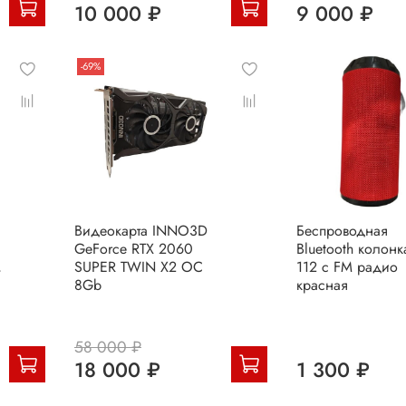
10 000 ₽
9 000 ₽
-69%
Видеокарта INNO3D
Беспроводная
GeForce RTX 2060
Bluetooth колонк
,
SUPER TWIN X2 OC
112 с FM радио
8Gb
красная
58 000 ₽
18 000 ₽
1 300 ₽