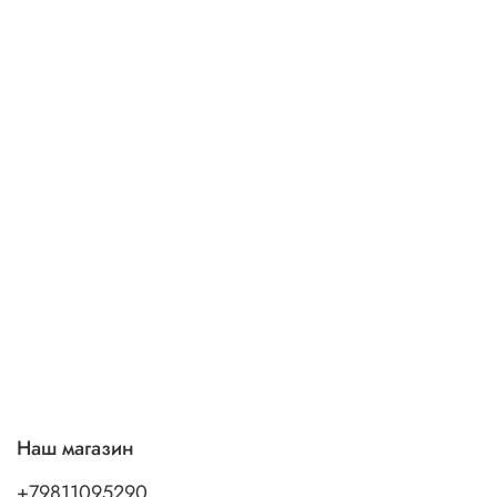
Наш магазин
+79811095290