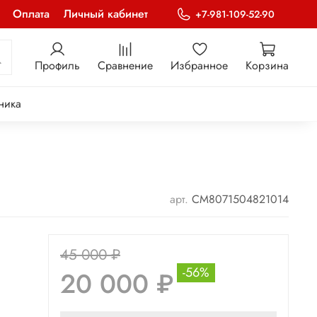
Оплата
Личный кабинет
+7-981-109-52-90
Профиль
Сравнение
Избранное
Корзина
ника
арт.
CM8071504821014
45 000 ₽
-56%
20 000 ₽