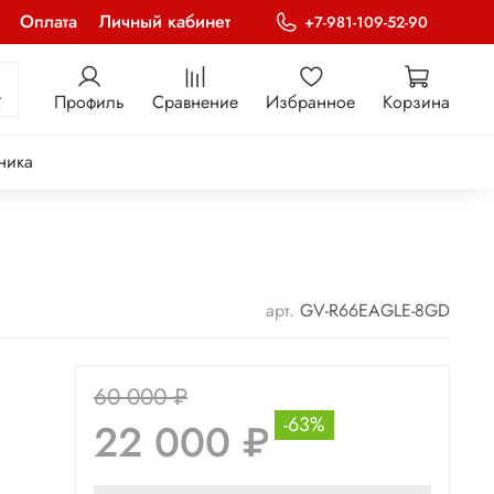
Оплата
Личный кабинет
+7-981-109-52-90
Профиль
Сравнение
Избранное
Корзина
ника
арт.
GV-R66EAGLE-8GD
60 000 ₽
-63%
22 000 ₽