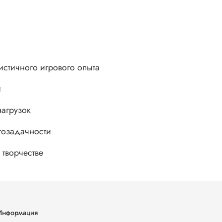
истичного игрового опыта
и
нагрузок
гозадачности
 творчестве
Информация