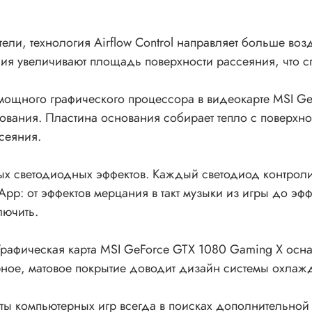
и, технология Airflow Control направляет больше воз
я увеличивают площадь поверхности рассеяния, что сп
 мощного графического процессора в видеокарте MSI G
вания. Пластина основания собирает тепло с поверхно
сеяния.
ых светодиодных эффектов. Каждый светодиод контрол
: от эффектов мерцания в такт музыки из игры до эффек
лючить.
Графическая карта MSI GeForce GTX 1080 Gaming X ос
Черное, матовое покрытие доводит дизайн системы охла
асты компьютерных игр всегда в поисках дополнительно