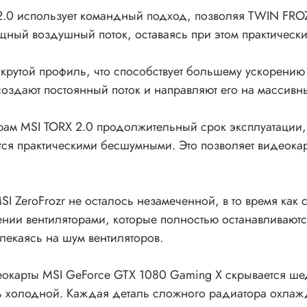
X 2.0 использует командный подход, позволяя TWIN FRO
щный воздушный поток, оставаясь при этом практическ
крутой профиль, что способствует большему ускорению 
создают постоянный поток и направляют его на массив
ам MSI TORX 2.0 продолжительный срок эксплуатации, 
ются практическими бесшумными. Это позволяет видеока
I ZeroFrozr не осталось незамеченной, в то время как 
ении вентиляторами, которые полностью останавливаются
лекаясь на шум вентиляторов.
карты MSI GeForce GTX 1080 Gaming X скрывается ше
сь холодной. Каждая деталь сложного радиатора охлаж