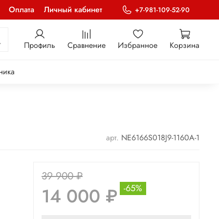
Оплата
Личный кабинет
+7-981-109-52-90
Профиль
Сравнение
Избранное
Корзина
ника
арт.
NE6166S018J9-1160A-1
39 900 ₽
-65%
14 000 ₽