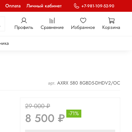
Оплата
Личный кабинет
+7-981-109-52-90
Профиль
Сравнение
Избранное
Корзина
ника
арт.
AXRX 580 8GBD5-DHDV2/OC
29 000 ₽
-71%
8 500 ₽