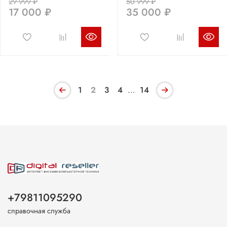
29 999 ₽
50 999 ₽
17 000 ₽
35 000 ₽
1
2
3
4
…
14
+79811095290
справочная служба